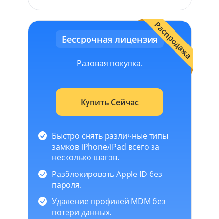
Распродажа
Бессрочная лицензия
Разовая покупка.
Купить Сейчас
Быстро снять различные типы
замков iPhone/iPad всего за
несколько шагов.
Разблокировать Apple ID без
пароля.
Удаление профилей MDM без
потери данных.