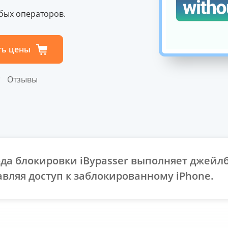
юбых операторов.
ть цены
Отзывы
ода блокировки iBypasser выполняет джейлб
авляя доступ к заблокированному iPhone.