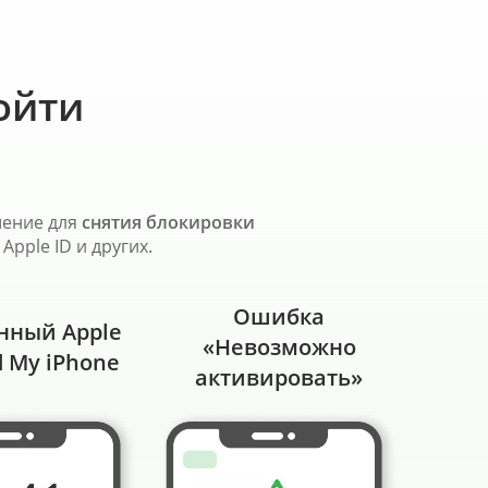
ойти
шение для
снятия блокировки
Apple ID и других.
Ошибка
нный Apple
«Невозможно
nd My iPhone
активировать»