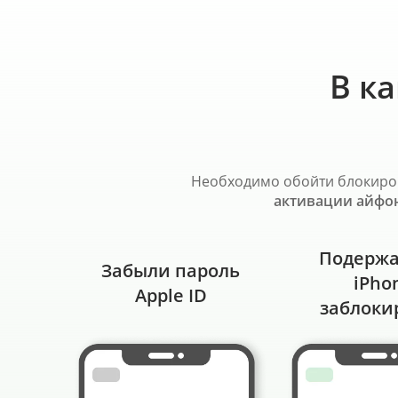
В к
Необходимо обойти блокировк
активации айфо
Подерж
Забыли пароль
iPho
Apple ID
заблоки