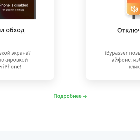
и обход
Отключ
вкой экрана?
iBypasser поз
блокировкой
айфоне
, и
 iPhone
!
клик
Подробнее