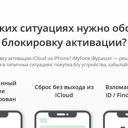
аких ситуациях нужно об
блокировку активации?
у активации iCloud на iPhone? iMyFone iBypasser — ре
н
в типичных ситуациях: покупка б/у устройства, забытый 
анный
Сброс без выхода из
Взлома
ne
iCloud
ID / Fi
рован