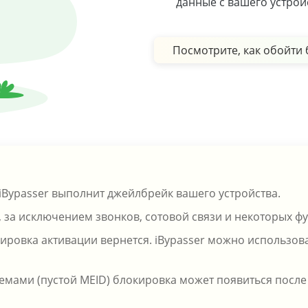
данные с вашего устрой
Посмотрите, как обойти 
iBypasser выполнит джейлбрейк вашего устройства.
 за исключением звонков, сотовой связи и некоторых фун
овка активации вернется. iBypasser можно использова
емами (пустой MEID) блокировка может появиться после