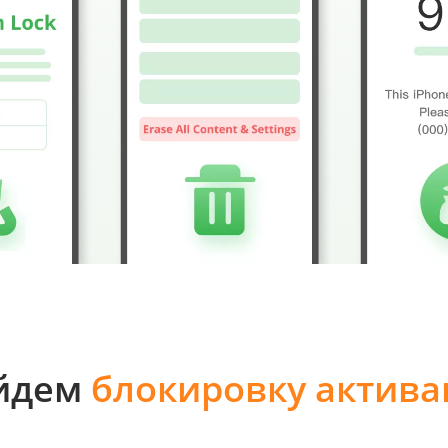
ойдем
блокировку активац