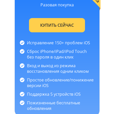
Разовая покупка
КУПИТЬ СЕЙЧАС
Исправление 150+ проблем iOS
Сброс iPhone/iPad/iPod Touch
без пароля в один клик
Вход и выход из режима
восстановления одним кликом
Простое обновление/понижение
версии iOS
Поддержка 5 устройств iOS
Пожизненные бесплатные
обновления