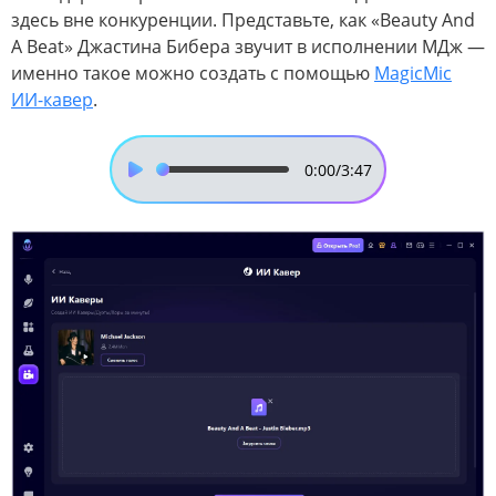
здесь вне конкуренции. Представьте, как «Beauty And
A Beat» Джастина Бибера звучит в исполнении МДж —
именно такое можно создать с помощью
MagicMic
ИИ-кавер
.
0:00
/3:47