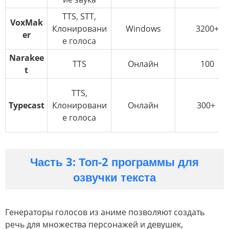
TTS, STT,
VoxMak
Клонировани
Windows
3200+
er
е голоса
Narakee
TTS
Онлайн
100
t
TTS,
Typecast
Клонировани
Онлайн
300+
е голоса
Часть 3: Топ-2 программы для
озвучки текста
Генераторы голосов из аниме позволяют создать
речь для множества персонажей и девушек,