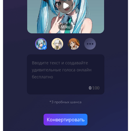
Miku
0
/100
*3 пробных шанса
Конвертировать