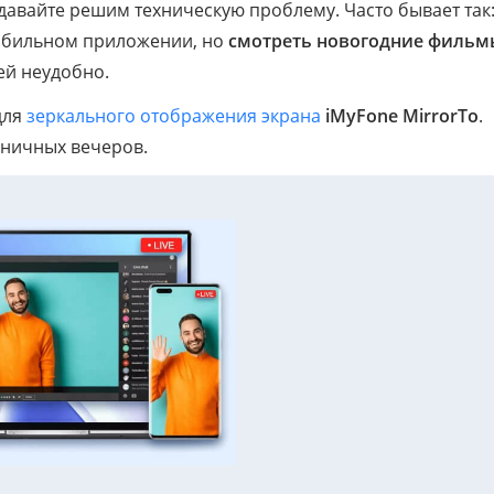
давайте решим техническую проблему. Часто бывает так
мобильном приложении, но
смотреть новогодние фильм
ей неудобно.
для
зеркального отображения экрана
iMyFone MirrorTo
.
дничных вечеров.