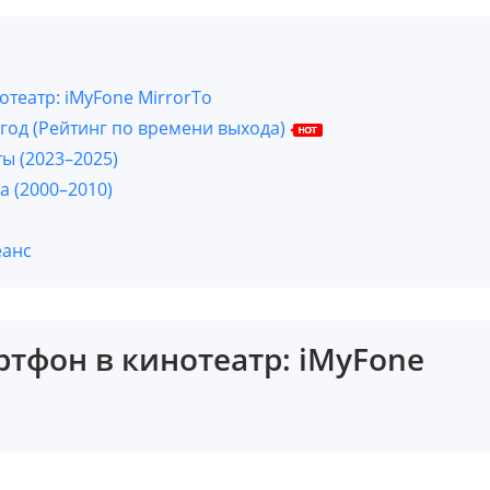
отеатр: iMyFone MirrorTo
 год (Рейтинг по времени выхода)
ты (2023–2025)
а (2000–2010)
еанс
ртфон в кинотеатр: iMyFone