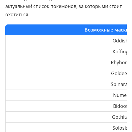
актуальный список покемонов, за которыми стоит
охотиться.
Возможные маскиро
Oddish
Koffing
Rhyhorn
Goldeen
Spinarak
Numel
Bidoof
Gothita
Solosis